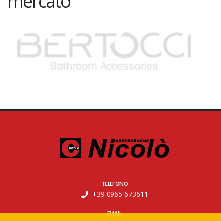
mercato
TELEFONO
+39 0965 673611
EMAIL